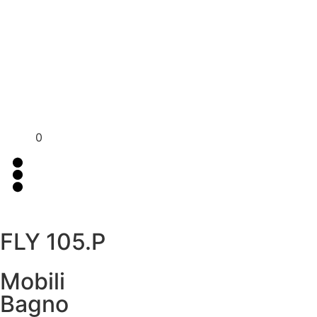
Per assistenza contattaci su WhatsApp
+39 351 3302
al
383
0
FLY 105.P
Mobili
Bagno