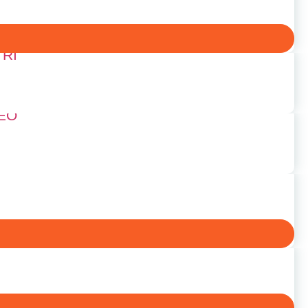
RI
EO