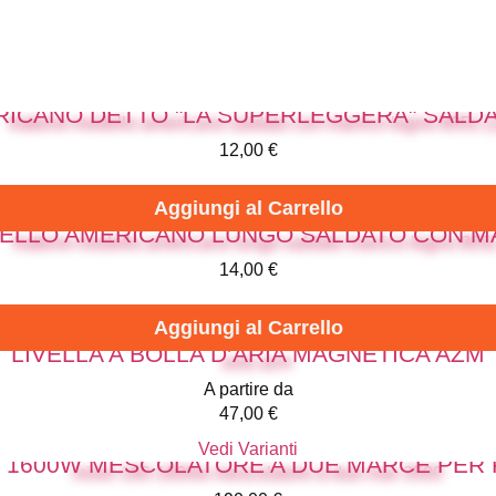
ICANO DETTO "LA SUPERLEGGERA" SALDA
12,00
€
Aggiungi al Carrello
ELLO AMERICANO LUNGO SALDATO CON MA
14,00
€
Aggiungi al Carrello
LIVELLA A BOLLA D’ARIA MAGNETICA AZM
A partire da
47,00
€
Vedi Varianti
 - 1600W MESCOLATORE A DUE MARCE PER