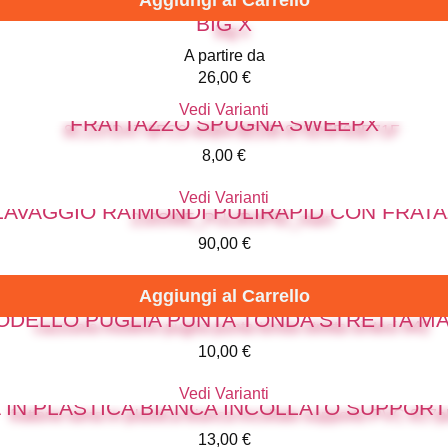
Aggiungi al Carrello
BIG X
A partire da
26,00
€
Vedi Varianti
FRATTAZZO SPUGNA SWEEPX
8,00
€
Vedi Varianti
LAVAGGIO RAIMONDI PULIRAPID CON FRAT
90,00
€
Aggiungi al Carrello
DELLO PUGLIA PUNTA TONDA STRETTA MA
10,00
€
Vedi Varianti
 IN PLASTICA BIANCA INCOLLATO SUPPORT
13,00
€