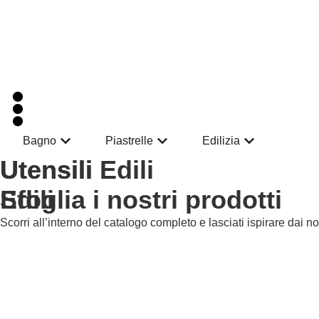
Per assistenza contattaci su WhatsApp al
+39 351 3302 383
Bagno
Piastrelle
Edilizia
Utensili
Utensili Edili
Edili
Sfoglia i nostri prodotti
Scorri all’interno del catalogo completo e lasciati ispirare dai nos