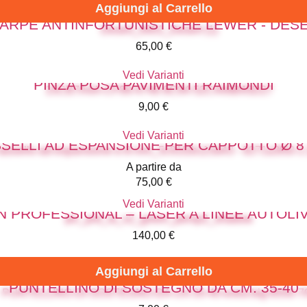
Aggiungi al Carrello
ARPE ANTINFORTUNISTICHE LEWER - DES
65,00
€
Vedi Varianti
PINZA POSA PAVIMENTI RAIMONDI
9,00
€
Vedi Varianti
SELLI AD ESPANSIONE PER CAPPOTTO Ø 
A partire da
75,00
€
Vedi Varianti
N PROFESSIONAL – LASER A LINEE AUTOLI
140,00
€
Aggiungi al Carrello
PUNTELLINO DI SOSTEGNO DA CM. 35-40