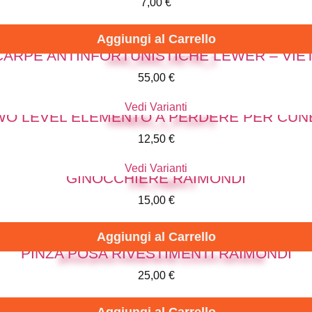
7,00
€
Aggiungi al Carrello
CARPE ANTINFORTUNISTICHE LEWER – VIET
55,00
€
Vedi Varianti
WO LEVEL ELEMENTO A PERDERE PER CUN
12,50
€
Vedi Varianti
GINOCCHIERE RAIMONDI
15,00
€
Aggiungi al Carrello
PINZA POSA RIVESTIMENTI RAIMONDI
25,00
€