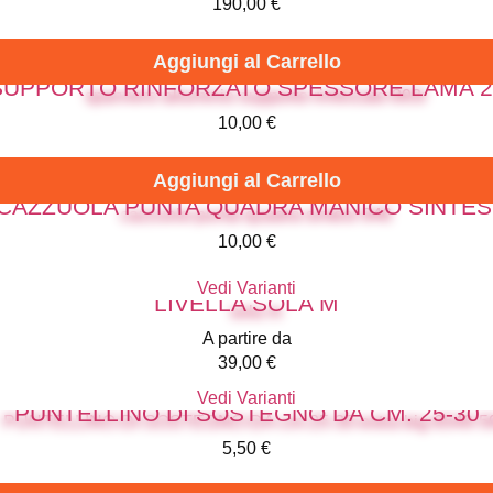
190,00
€
Aggiungi al Carrello
SUPPORTO RINFORZATO SPESSORE LAMA 2
10,00
€
Aggiungi al Carrello
CAZZUOLA PUNTA QUADRA MANICO SINTES
10,00
€
Vedi Varianti
LIVELLA SOLA M
A partire da
39,00
€
Vedi Varianti
PUNTELLINO DI SOSTEGNO DA CM. 25-30
5,50
€