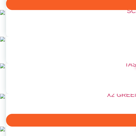
SC
TAS
X2 GREE