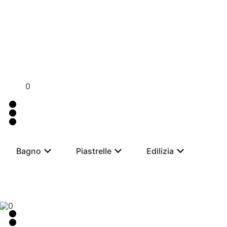
Per assistenza contattaci su WhatsApp al
+39 351 3302 3
0
Bagno
Piastrelle
Edilizia
0