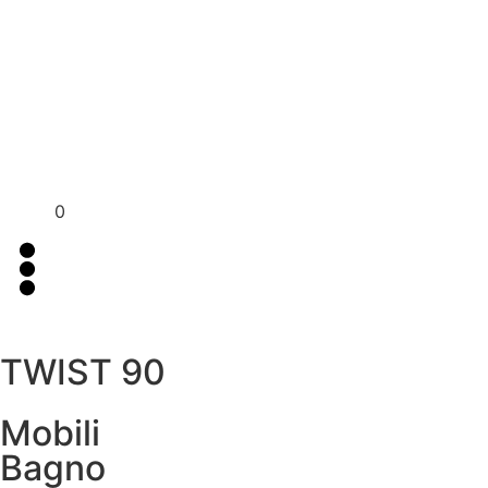
Per assistenza contattaci su WhatsApp
+39 351 3302
al
383
0
TWIST 90
Mobili
Bagno