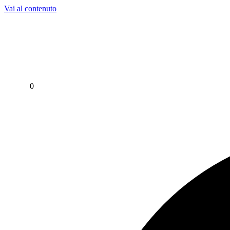
Vai al contenuto
Per assistenza contattaci su WhatsApp al
+39 351 3302 383
0