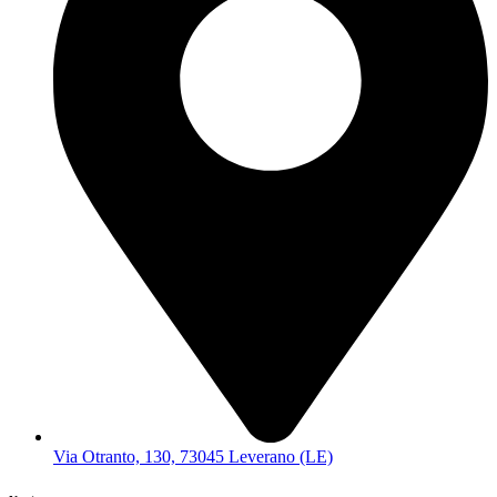
Via Otranto, 130, 73045 Leverano (LE)