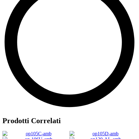
Prodotti Correlati
1.660,00
€
1.849,00
€
1.621,00
€
2.690,00
€