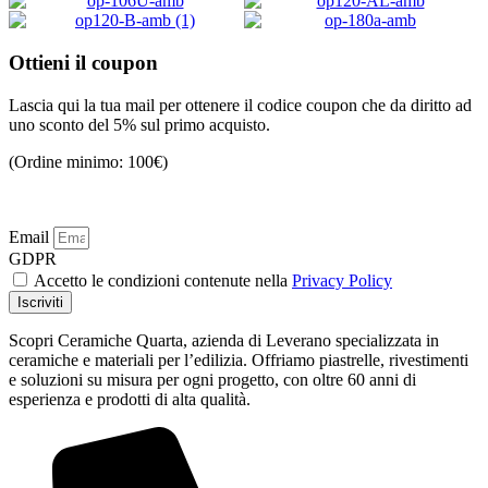
Aggiungi al Carrello
Aggiungi al Carrello
2.433,00
€
3.924,00
€
Aggiungi al Carrello
Aggiungi al Carrello
Aggiungi al Carrello
Aggiungi al Carrello
Ottieni il coupon
Lascia qui la tua mail per ottenere il codice coupon che da diritto ad
uno sconto del 5% sul primo acquisto.
(Ordine minimo: 100€)
Email
GDPR
Accetto le condizioni contenute nella
Privacy Policy
Iscriviti
Scopri Ceramiche Quarta, azienda di Leverano specializzata in
ceramiche e materiali per l’edilizia. Offriamo piastrelle, rivestimenti
e soluzioni su misura per ogni progetto, con oltre 60 anni di
esperienza e prodotti di alta qualità.