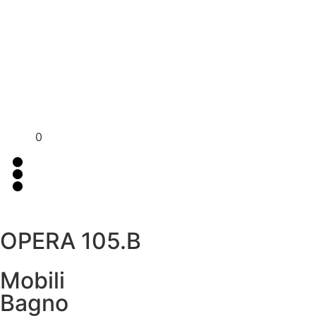
Per assistenza contattaci su WhatsApp
+39 351 3302
al
383
0
OPERA 105.B
Mobili
Bagno