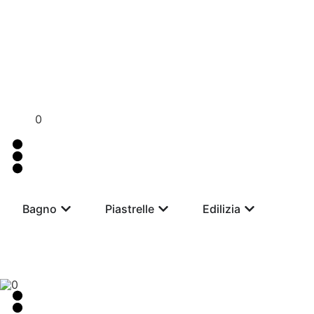
Per assistenza contattaci su WhatsApp al
+39 351 3302 3
0
Bagno
Piastrelle
Edilizia
0