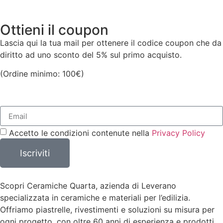
113,00
€
Aggiungi al Carrello
Ottieni il coupon
Aggiungi al Carrello
Lascia qui la tua mail per ottenere il codice coupon che da
diritto ad uno sconto del 5% sul primo acquisto.
(Ordine minimo: 100€)
Accetto le condizioni contenute nella
Privacy Policy
Iscriviti
Scopri Ceramiche Quarta, azienda di Leverano
specializzata in ceramiche e materiali per l’edilizia.
Offriamo piastrelle, rivestimenti e soluzioni su misura per
ogni progetto, con oltre 60 anni di esperienza e prodotti