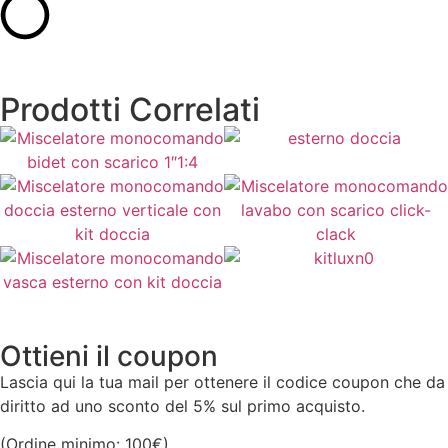
Prodotti Correlati
68,00
€
95,00
€
Aggiungi al Carrello
Aggiungi al Carrello
103,00
€
120,00
€
Aggiungi al Carrello
Aggiungi al Carrello
120,00
€
552,00
€
Ottieni il coupon
Aggiungi al Carrello
Aggiungi al Carrello
Lascia qui la tua mail per ottenere il codice coupon che da
diritto ad uno sconto del 5% sul primo acquisto.
(Ordine minimo: 100€)