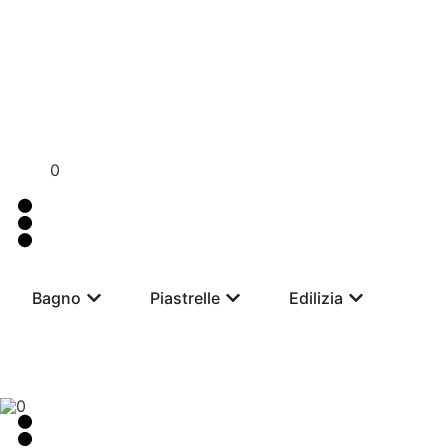
Per assistenza contattaci su WhatsApp al
+39 351 3302 3
0
Bagno
Piastrelle
Edilizia
0