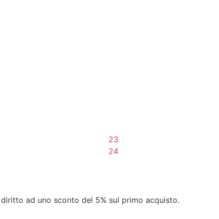
60,00
€
60,00
€
Aggiungi al Carrello
Aggiungi al Carrello
 diritto ad uno sconto del 5% sul primo acquisto.