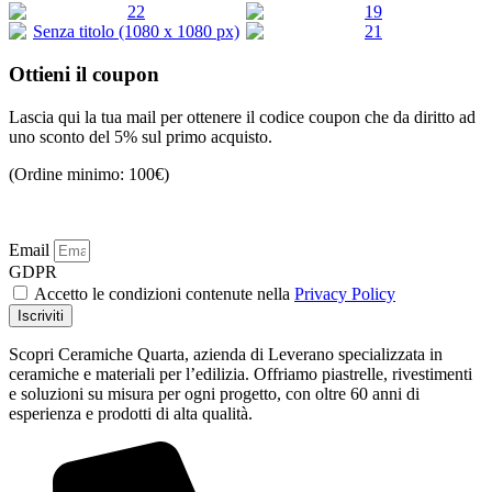
4,00
€
37,00
€
Aggiungi al Carrello
Aggiungi al Carrello
21,00
€
15,00
€
Aggiungi al Carrello
Aggiungi al Carrello
Ottieni il coupon
Aggiungi al Carrello
Aggiungi al Carrello
Lascia qui la tua mail per ottenere il codice coupon che da diritto ad
uno sconto del 5% sul primo acquisto.
(Ordine minimo: 100€)
Email
GDPR
Accetto le condizioni contenute nella
Privacy Policy
Iscriviti
Scopri Ceramiche Quarta, azienda di Leverano specializzata in
ceramiche e materiali per l’edilizia. Offriamo piastrelle, rivestimenti
e soluzioni su misura per ogni progetto, con oltre 60 anni di
esperienza e prodotti di alta qualità.