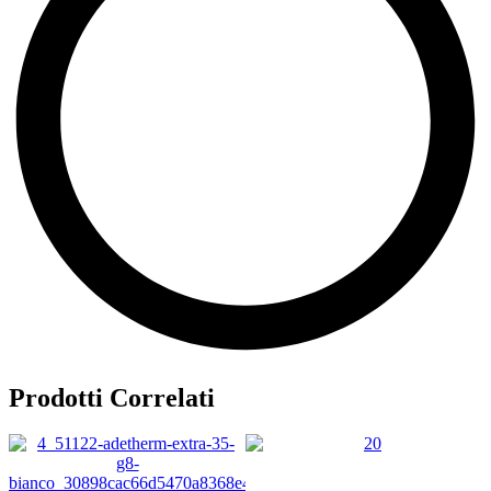
Prodotti Correlati
13,50
€
26,00
€