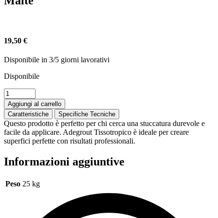
Malte
19,50
€
Disponibile in 3/5 giorni lavorativi
Disponibile
ADEGROUT
TISSOTROPICO
Aggiungi al carrello
quantità
Caratteristiche
Specifiche Tecniche
Questo prodotto è perfetto per chi cerca una stuccatura durevole e
facile da applicare. Adegrout Tissotropico è ideale per creare
superfici perfette con risultati professionali.
Informazioni aggiuntive
Peso
25 kg