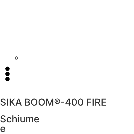
Per assistenza contattaci su WhatsApp
+39 351 3302
al
383
0
SIKA BOOM®-400 FIRE
Schiume
e