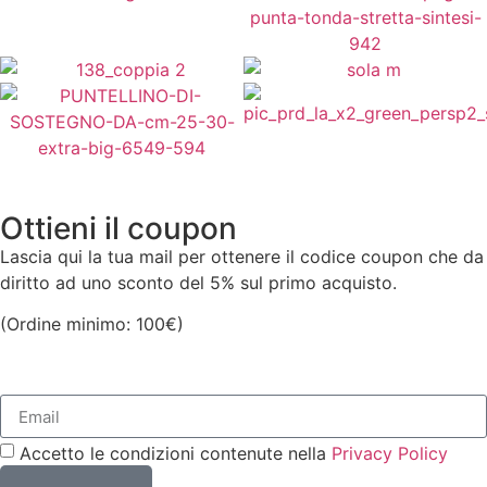
A partire da
26,00
€
Vedi Varianti
10,00
€
A partire da
39,00
€
15,00
€
Vedi Varianti
Vedi Varianti
Aggiungi al Carrello
5,50
€
140,00
€
Aggiungi al Carrello
Aggiungi al Carrello
Ottieni il coupon
Lascia qui la tua mail per ottenere il codice coupon che da
diritto ad uno sconto del 5% sul primo acquisto.
(Ordine minimo: 100€)
Accetto le condizioni contenute nella
Privacy Policy