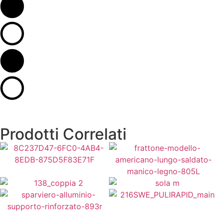
Prodotti Correlati
8,00
€
14,00
€
A partire da
39,00
€
Vedi Varianti
15,00
€
Aggiungi al Carrello
Vedi Varianti
Aggiungi al Carrello