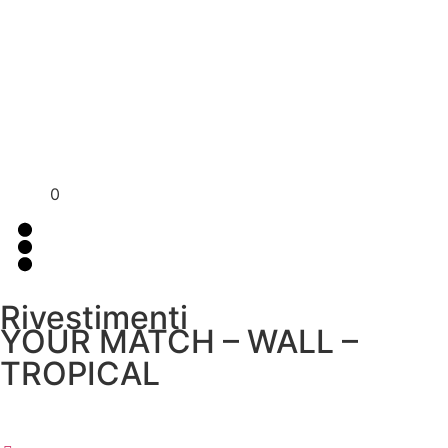
Per assistenza contattaci su WhatsApp
+39 351 3302
al
383
0
Rivestimenti
YOUR MATCH – WALL –
TROPICAL