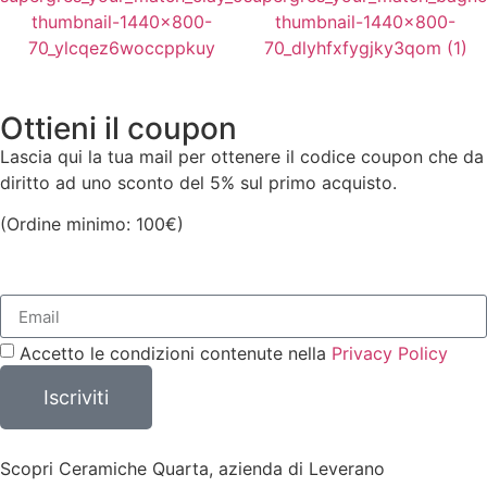
Prezzo a Scatola:
64,80
€
Prezzo a Scatola:
64,80
€
Vedi Varianti
Vedi Varianti
(A partire da
36,00
€
al mq)
(A partire da
36,00
€
al mq)
Vedi Varianti
Vedi Varianti
Ottieni il coupon
Lascia qui la tua mail per ottenere il codice coupon che da
diritto ad uno sconto del 5% sul primo acquisto.
(Ordine minimo: 100€)
Accetto le condizioni contenute nella
Privacy Policy
Iscriviti
Scopri Ceramiche Quarta, azienda di Leverano