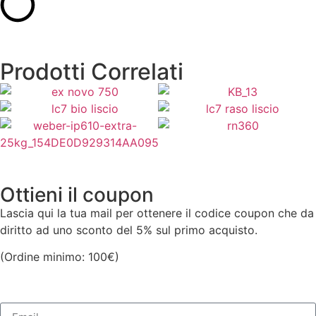
Prodotti Correlati
13,50
€
5,50
€
15,50
€
15,00
€
Aggiungi al Carrello
Aggiungi al Carrello
3,30
€
20,00
€
Aggiungi al Carrello
Aggiungi al Carrello
Aggiungi al Carrello
Aggiungi al Carrello
Ottieni il coupon
Lascia qui la tua mail per ottenere il codice coupon che da
diritto ad uno sconto del 5% sul primo acquisto.
(Ordine minimo: 100€)