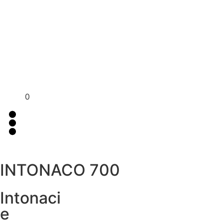
Per assistenza contattaci su WhatsApp
+39 351 3302
al
383
0
INTONACO 700
Intonaci
e