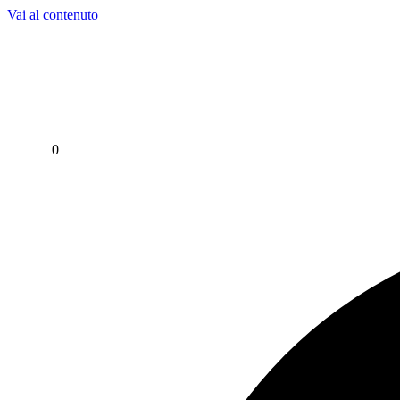
Vai al contenuto
Per assistenza contattaci su WhatsApp al
+39 351 3302 383
0