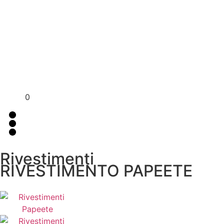
Per assistenza contattaci su WhatsApp
+39 351 3302
al
383
0
Rivestimenti
RIVESTIMENTO PAPEETE