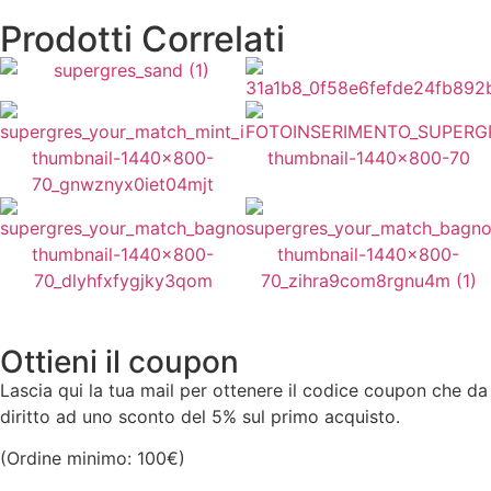
Prodotti Correlati
Prezzo a Scatola:
A partire
da
39,00
€
Prezzo a Scatola:
64,80
€
(A partire da
26,00
€
al mq)
(A partire da
36,00
€
al mq)
Prezzo a Scatola:
64,80
€
Prezzo a Scatola:
64,80
€
Vedi Varianti
Vedi Varianti
(A partire da
36,00
€
al mq)
(A partire da
36,00
€
al mq)
Vedi Varianti
Vedi Varianti
Prezzo a Scatola:
64,80
€
Prezzo a Scatola:
84,60
€
(A partire da
36,00
€
al mq)
(A partire da
47,00
€
al mq)
Vedi Varianti
Vedi Varianti
Ottieni il coupon
Lascia qui la tua mail per ottenere il codice coupon che da
diritto ad uno sconto del 5% sul primo acquisto.
(Ordine minimo: 100€)