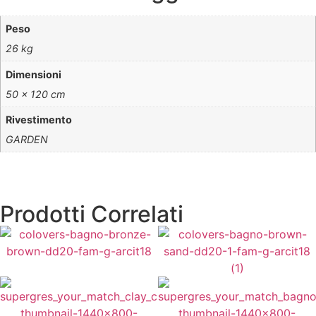
Peso
26 kg
Dimensioni
50 × 120 cm
Rivestimento
GARDEN
Prodotti Correlati
Prezzo a Scatola:
64,80
€
Prezzo a Scatola:
64,80
€
(A partire da
36,00
€
al mq)
(A partire da
36,00
€
al mq)
Vedi Varianti
Vedi Varianti
Prezzo a Scatola:
64,80
€
Prezzo a Scatola:
64,80
€