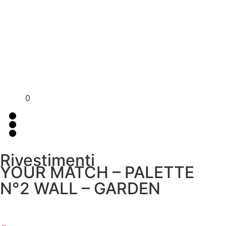
Per assistenza contattaci su WhatsApp
+39 351 3302
al
383
0
Rivestimenti
YOUR MATCH – PALETTE
N°2 WALL – GARDEN