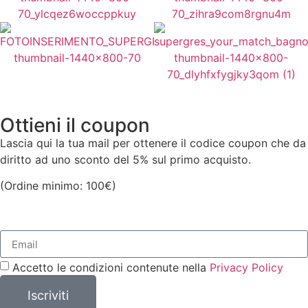
(A partire da
36,00
€
al mq)
(A partire da
36,00
€
al mq)
Vedi Varianti
Vedi Varianti
Prezzo a Scatola:
64,80
€
Prezzo a Scatola:
64,80
€
(A partire da
36,00
€
al mq)
(A partire da
36,00
€
al mq)
Vedi Varianti
Vedi Varianti
Ottieni il coupon
Lascia qui la tua mail per ottenere il codice coupon che da
diritto ad uno sconto del 5% sul primo acquisto.
(Ordine minimo: 100€)
Accetto le condizioni contenute nella
Privacy Policy
Iscriviti